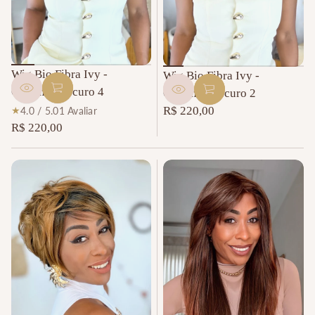
Wig Bio Fibra Ivy -
Wig Bio Fibra Ivy -
Castanho Escuro 4
Castanho Escuro 2
1
R$ 220,00
4.0 / 5.0
1 Avaliar
Preço
t
R$ 220,00
Preço
normal
o
normal
t
a
l
d
e
a
v
a
l
i