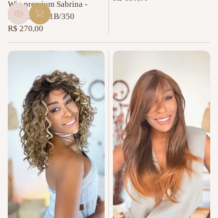
Preço
Wig premium Sabrina -
normal
Marsalla #T1B/350
R$ 270,00
Preço
normal