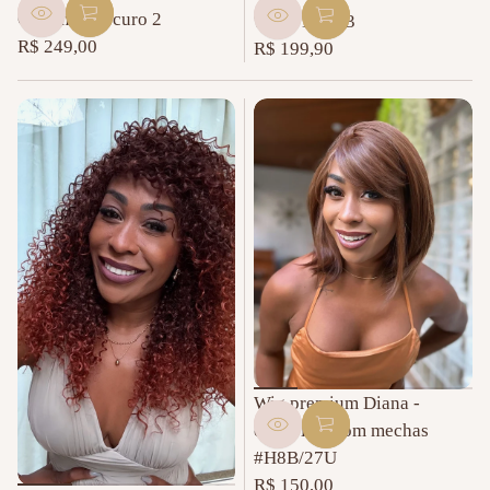
Castanho Escuro 2
TAT4/12/613
R$ 249,00
R$ 199,90
Preço
Preço
normal
normal
Wig premium Diana -
chocolate com mechas
#H8B/27U
R$ 150,00