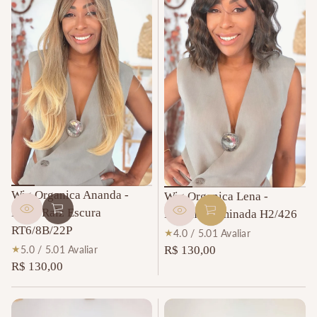
Wig Organica Ananda -
Wig Organica Lena -
Loiro Raiz Escura
Morena Iluminada H2/426
RT6/8B/22P
1
4.0 / 5.0
1 Avaliar
t
1
R$ 130,00
5.0 / 5.0
1 Avaliar
Preço
o
t
R$ 130,00
Preço
normal
t
o
normal
a
t
l
a