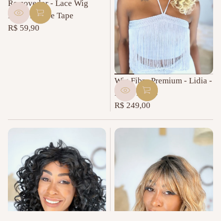
Removedor - Lace Wig
Bond Touppe Tape
R$ 59,90
Preço
normal
Wig Fibra Premium - Lidia -
Loiro 12613
R$ 249,00
Preço
normal