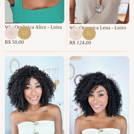
Wig Orgânica Alice - Loira
Wig Organica Lena - Loiro
12/TT24
H18T/16R
R$ 50,00
R$ 124,00
Preço
Preço
normal
normal